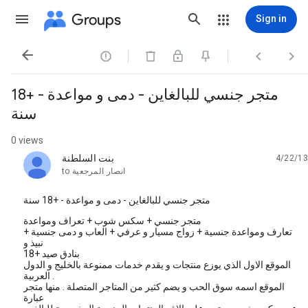
Groups
Sign in




متجر جنسي للبالغاين - دمى و مواعدة - +18
سنة
0 views
بنت السلطنة
4/22/13
unread,
انصار المرجعية
to
متجر جنسي للبالغاين - دمى و مواعدة - +18 سنة
متجر جنسي + سكس شوب + تعراف ومواعدة
تعارف ومواعدة جنسية + زواج مسيار و عرفي + العاب و دمى جنسية +
نبيذ و
بنادق صيد +18
الموقع الاول الذي يوزع منتجات و يقدم خدمات ممنوعة بالخليج و الدول
العربية .
الموقع اسمه سوق الحب و يضم كثير من المتاجر المتصلة . منها متجر
عبارة