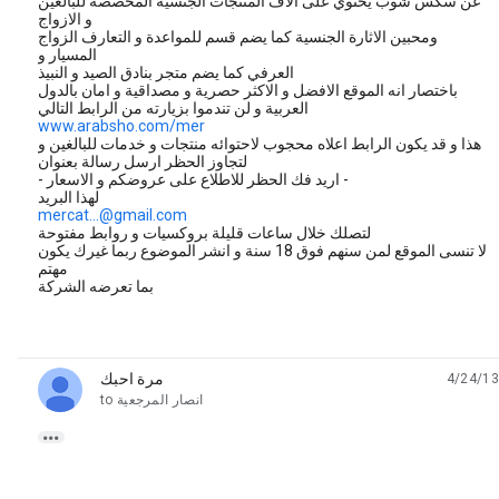
عن سكس شوب يحتوي على الاف المنتجات الجنسية المخصصة للبالغين
و الازواج
ومحبين الاثارة الجنسية كما يضم قسم للمواعدة و التعارف الزواج
المسيار و
العرفي كما يضم متجر بنادق الصيد و النبيذ
باختصار انه الموقع الافضل و الاكثر حصرية و مصداقية و امان بالدول
العربية و لن تندموا بزيارته من الرابط التالي
www.arabsho.com/mer
هذا و قد يكون الرابط اعلاه محجوب لاحتوائه منتجات و خدمات للبالغين و
لتجاوز الحظر ارسل رسالة بعنوان
- اريد فك الحظر للاطلاع على عروضكم و الاسعار -
لهذا البريد
mercat...@gmail.com
لتصلك خلال ساعات قليلة بروكسيات و روابط مفتوحة
لا تنسى الموقع لمن سنهم فوق 18 سنة و انشر الموضوع ربما غيرك يكون
مهتم
بما تعرضه الشركة
مرة احبك
4/24/13
unread,
انصار المرجعية
to
