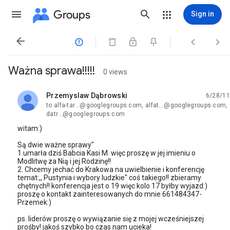
Groups
Sign in




Ważna sprawa!!!!!
0 views
Przemyslaw Dąbrowski
6/28/11
unread,
to alfa-tar...@googlegroups.com, alfat...@googlegroups.com,
datr...@googlegroups.com
witam:)
Są dwie ważne sprawy"
1.umarła dziś Babcia Kasi M. więc proszę w jej imieniu o
Modlitwę za Nią i jej Rodzinę!!
2. Chcemy jechać do Krakowa na uwielbienie i konferencję
temat:,, Pustynia i wybory ludzkie" coś takiego!! zbieramy
chętnych!! konferencja jest o 19 więc kolo 17 byłby wyjazd:)
proszę o kontakt zainteresowanych do mnie 661484347-
Przemek:)
ps. liderów proszę o wywiązanie się z mojej wcześniejszej
prośby! jakoś szybko bo czas nam ucieka!