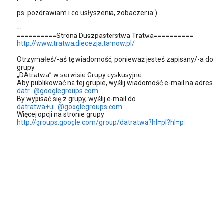
ps. pozdrawiam i do usłyszenia, zobaczenia:)
--
==========Strona Duszpasterstwa Tratwa==========
http://www.tratwa.diecezja.tarnow.pl/
Otrzymałeś/-aś tę wiadomość, ponieważ jesteś zapisany/-a do
grupy
„DAtratwa” w serwisie Grupy dyskusyjne.
Aby publikować na tej grupie, wyślij wiadomość e-mail na adres
datr...@googlegroups.com
By wypisać się z grupy, wyślij e-mail do
datratwa+u...@googlegroups.com
Więcej opcji na stronie grupy
http://groups.google.com/group/datratwa?hl=pl?hl=pl