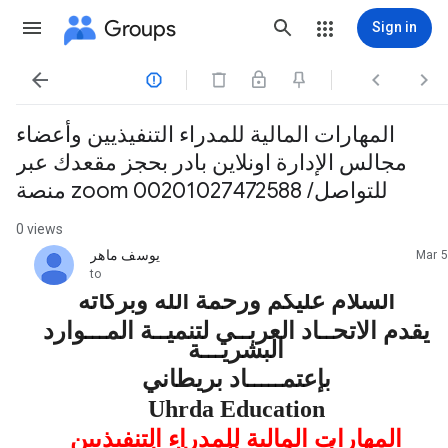
Groups
Sign in




المهارات المالية للمدراء التنفيذيين وأعضاء
مجالس الإدارة اونلاين بادر بحجز مقعدك عبر
منصة zoom للتواصل/ 00201027472588
0 views
يوسف ماهر
Mar 5
unread,
to
السلام عليكم ورحمة الله وبركاته
يقدم الاتحــاد العربــي لتنميــة المـــوارد
البشريـــة
بإعتمـــــاد بريطاني
Uhrda Education
المهارات المالية للمدراء التنفيذيين