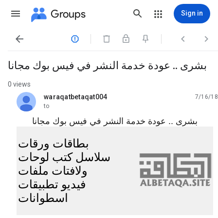
Groups
Sign in




بشرى .. عودة خدمة النشر في فيس بوك مجانا
0 views
waraqatbetaqat004
7/16/18
unread,
to
بشرى .. عودة خدمة النشر في فيس بوك مجانا
بطاقات
ورقات
سلاسل
كتب
لوحات
ولافتات
ملفات
فيديو
تطبيقات
اسطوانات