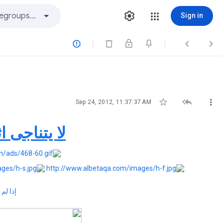
Sign in






Sep 24, 2012, 11:37:37 AM
لا يتناجى 
إذا لم