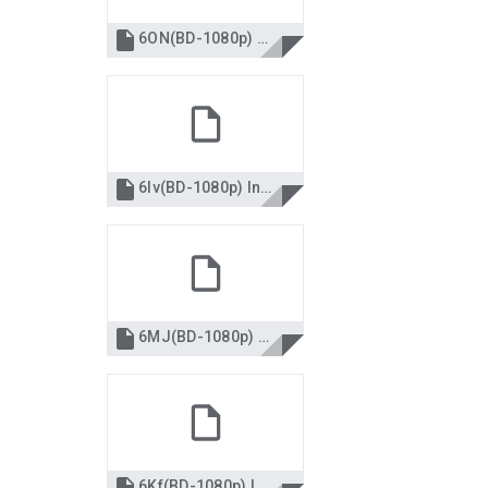

6ON(BD-1080p) Saving Leningrad Español Película.pdf

6lv(BD-1080p) Inside Man Most Wanted Español Película.pdf

6MJ(BD-1080p) Donnie Darko. La secuela Español Película.pdf
6Kf(BD-1080p) La niñera mágica y el Big Bang Español Película.pdf