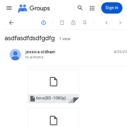
Groups
Sign in




asdfasdfdsdfgdfg
1 view
jessica oldham
4/25/22
unread,
to ai3roms

6me(BD-1080p) La pareja del año Español Película.pdf