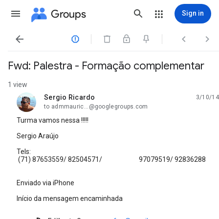
Groups
Sign in




Fwd: Palestra - Formação complementar
1 view
Sergio Ricardo
3/10/14
unread,
to admmauric...@googlegroups.com
Turma vamos nessa !!!!!
Sergio Araújo
Tels:
(71) 87653559/ 82504571/ 97079519/ 92836288
Enviado via iPhone
Início da mensagem encaminhada