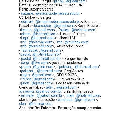
De:
Edilberto Gargur <
profg...@gmail.com
>
Data:
10 de março de 2014 12:36:21 BRT
Para:
Suzane Soares
<
suzane...@mauriciodenassau.edu.br
>
Cc:
Edilberto Gargur
<
edilbert...@mauriciodenassau.edu.br
>, Bianca
Peixoto <
biancapeix...@gmail.com
>, Kevin Blosfeld
<
keke.b...@gmail.com
>, "
aislan...@hotmail.com
"
<
aislan...@hotmail.com
>, Luciana Guilardi
<
lugui...@hotmail.com
>, Jhone LM
<
mrj...@hotmail.com
>, "
mb...@outlook.com
"
<
mb...@outlook.com
>, Alexandre Lopes
<
facnassau...@gmail.com
>,
"
paulal...@hotmail.com.br
"
<
paulal...@hotmail.com.br
>, Sergio Ricardo
<
sergi...@live.com
>, josivan mendonca
<
jj.men...@gmail.com
>, "
poliana_...@hotmail.com
"
<
poliana_...@hotmail.com
>, Regi Souza
<
regi.s...@gmail.com
>, REGI SOUZA
<
29.reg...@gmail.com
>, Jurenailton Silva
<
juren...@gmail.com
>, Faculdade Baiana de
Ciências Fabac <
adm....@gmail.com
>,
a.maurici...@yahoo.com.br
, Emmily Francesca
<
emmilyf...@yahoo.com.br
>,
marli...@hotmail.com
,
alex borges conceição <
conceioa...@gmail.com
>,
elen....@hotmail.com
Assunto:
Re: Palestra - Formação complementar