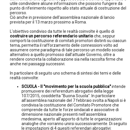
utile condividere alcune informazioni che possono fungere da
punto di riferimento rispetto allo stato attuale di costruzione del
percorso.
Ciò anche in previsione dell'assemblea nazionale di lancio
prevista per il 13 marzo prossimo a Roma.
L'obiettivo condiviso da
tutte le realtà coinvolte è quello di
costruire un percorso referendario unitario
che, seppur
comporti la costituzione di comitati promotori distinti su ciascun
tema, permetta il rafforzamento delle connessioni volto ad
assumere come paradigma di tale percorso un modello sociale
alternativo a quello promosso dall'attuale Governo, oltre a
rendere concreta la collaborazione sia nella raccolta firme che
anche nei passaggi successivi.
In particolare di seguito uno schema di sintesi dei temi e delle
realtà coinvolte:
SCUOLA - Il "movimento per la scuola pubblica"
intende
promuovere dei referendum abrogativi della
legge
107/2015, cosiddetta
"Buona Scuola". In particolare
all'assemblea nazionale del 7 febbraio svolta a Napoli si è
condivisa la costituzione del Comitato Promotore
che
comprende da tutte le forze sindacali e associative di
dimensione nazionale presenti nell’assemblea
medesima, aperto all’apporto di tutte le organizzazioni
analoghe che vorranno unirsi successivamente. Di seguito
le impostazioni di 4 quesiti referendari abrogativi: