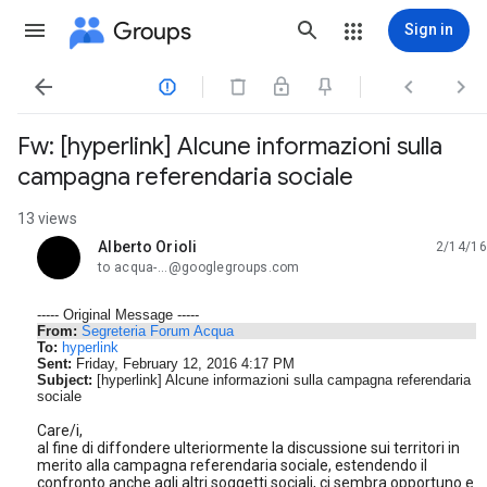
Groups
Sign in




Fw: [hyperlink] Alcune informazioni sulla
campagna referendaria sociale
13 views
Alberto Orioli
2/14/16
unread,
to acqua-...@googlegroups.com
----- Original Message -----
From:
Segreteria Forum Acqua
To:
hyperlink
Sent:
Friday, February 12, 2016 4:17 PM
Subject:
[hyperlink] Alcune informazioni sulla campagna referendaria
sociale
Care/i,
al fine di diffondere ulteriormente la discussione sui territori in
merito alla campagna referendaria sociale, estendendo il
confronto anche agli altri soggetti sociali, ci sembra opportuno e