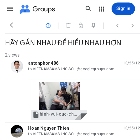
Groups
Sign in




HÃY GẦN NHAU ĐỂ HIỂU NHAU HƠN
2 views
antonphon486
10/25/12
unread,
to VIETNAMSAMSUNG-SO...@googlegroups.com

hinh-vui-cuc-chat-28-07-2012.jpg
Hoan Nguyen Thien
10/25/12
unread,
to VIETNAMSAMSUNG-SO...@googlegroups.com