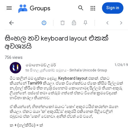
Groups
Sign in




සිංහල නව keyboard layout එකක්
අවශ්‍යයි
756 views
මොහොමඩ් උමර්
1/26/19
unread,
to සිංහල යුනිකෝඩ් සමූහය - Sinhala Unicode Group
මීට කලින් මම දැක්කා දෙමළ Keyboard layout එකක්. ඒකට
කියන්නේ Tamil99 කියලා. ඒකෙ විශේෂත්වය ඒකෙ කිසිම පිල්ලමක්
නෑ (හල් කිරීමේ තිත හැර).එහෙනම් කොහොමද පිල්ලම් තියන අකුරු
ලියන්නේ. පස්සේ තමා තේරුම් ගත්තේ ඒකට විශේෂ ක්‍රමවේදයක්
භාවිතා කරලා තියනබව.
ඒ කියන්නේ, හිතන්නකෝ ඔයාට 'කො' අකුර ටයිප් කරන්න ඕනෙ
කියලා. ඒකට ඔයා 'ක' අකුරයි,'ඔ' අකුරයි එකිනෙක පිළිවෙලින්
එබුවාම ඒක 'කෝ' වෙනවා. අනිත් ඒවත් මේ වගේ,
ක + (හල්කිරීම) = ක්