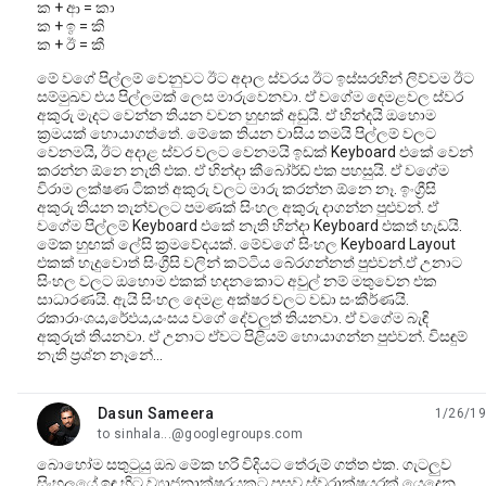
ක + ආ = කා
ක + ඉ = කි
ක + ඊ = කී
මේ වගේ පිල්ලම් වෙනුවට ඊට අදාල ස්වරය ඊට ඉස්සරහින් ලිව්වම ඊට
සම්මුඛව එය පිල්ලමක් ලෙස මාරුවෙනවා. ඒ වගේම දෙමළවල ස්වර
අකුරු මැදට වෙන්න තියන වචන හුඟක් අඩුයි. ඒ හින්දයි ඔහොම
ක්‍රමයක් හොයාගත්තේ. මේකෙ තියන වාසිය තමයි පිල්ලම් වලට
වෙනමයි, ඊට අදාළ ස්වර වලට වෙනමයි ඉඩක් Keyboard එකේ වෙන්
කරන්න ඕනෙ නැති එක. ඒ හින්දා කීබෝර්ඩ් එක පහසුයි. ඒ වගේම
විරාම ලක්ෂණ ටිකත් අකුරු වලට මාරු කරන්න ඕනෙ නෑ. ඉංග්‍රීසි
අකුරු තියන තැන්වලට පමණක් සිංහල අකුරු දාගන්න පුළුවන්. ඒ
වගේම පිල්ලම් Keyboard එකේ නැති හින්දා Keyboard එකත් හැඩයි.
මේක හුඟක් ලේසි ක්‍රමවේදයක්. මේවගේ සිංහල Keyboard Layout
එකක් හැදුවොත් සිංග්‍රීසි වලින් කට්ටිය බේරගන්නත් පුළුවන්.ඒ උනාට
සිංහල වලට ඔහොම එකක් හදනකොට අවුල් නම් මතුවෙන එක
සාධාරණයි. ඇයි සිංහල දෙමළ අක්ෂර වලට වඩා සංකීර්ණයි.
රකාරාංශය,රේඵය,යංසය වගේ දේවලුත් තියනවා. ඒ වගේම බැඳි
අකුරුත් තියනවා. ඒ උනාට ඒවට පිළියම් හොයාගන්න පුළුවන්. විසඳුම්
නැති ප්‍රශ්න නෑනේ...
Dasun Sameera
1/26/19
unread,
to sinhala...@googlegroups.com
බොහෝම සතුටුයු ඔබ මේක හරි විදියට තේරුම් ගත්ත එක. ගැටලුව
සිංහලයේ ඉඳ හිට ව්‍යාජනාක්ෂරයකට පසුව ස්වරාක්ෂයරක් යෙදෙන