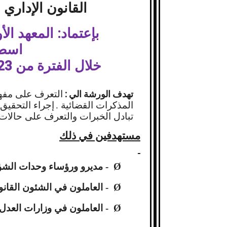
القانون الإداري 
بإعتماد: المعهد ال
اسطن
خلال الفترة من 23 الى 27 اغسطس 2015 م
تهدف الورشة الي :
التعرف على مفهوم
المذكرات القضائية .
إجراء التحقيق
تبادل الخبرات والتعرف على حالات 
مستهدفين في ذلك
Ø
- مديرو ورؤساء وحدات الشؤو
Ø
- العاملون في الشئون القانون
Ø
- العاملون في وزارات العدل 