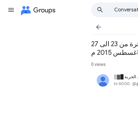
Groups
Conversat

ورشة عمل : القانون الإداري ... نماذج و حالات تطبيقية اسطنبول – تركيا للفترة من 23 الى 27
غسطس 2015 م
0 views
الحرية █▓▒
unread,
to GOOO...@