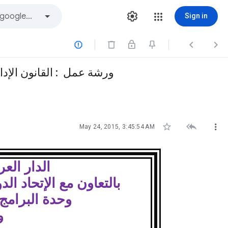
Sign in






May 24, 2015, 3:45:54 AM
الدار العرب
بالتعاون مع الإتحاد ا
وحدة البرامج
و