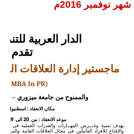
شهر نوفمبر 2016م
الدار العربية للتنمية
تقدم
ماجستير إدارة العلاقات العا
ini MBA In PR)
والممنوح من جامعة ميزوري – الولاي
مكان الانعقاد : اسطنبول – ال
موعد الانعقاد : من
الى
نوف
29
20
بهدف تنمية وغـــرس المهــارات والقدرات العملية فى مجالات
والإقناع للأفراد العاملين فى مجال العلاقات العامة والمـراسم 