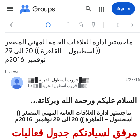
Groups
Sign in




ماجستير ادارة العلاقات العامه المهني المصغر
(( اسطنبول – القاهرة )) 20 الى 29
نوفمبر 2016م
0 views
▒▓█ قروب أسطول الحرية █▓▒
9/28/16
unread,
▒▓█ قروب أسطول الحرية █▓▒
to
السلام عليكم ورحمة الله وبركاتة،،،
ماجستير ادارة العلاقات العامه المهني المصغر ((
اسطنبول – القاهرة )) 20 الى 29 نوفمبر 2016م
مرفق لسيادتكم جدول فعاليات