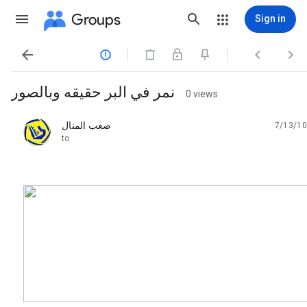
Groups
Sign in




نمر في البر حقيقه وبالصور
0 views
صعب المنال
7/13/10
unread,
to