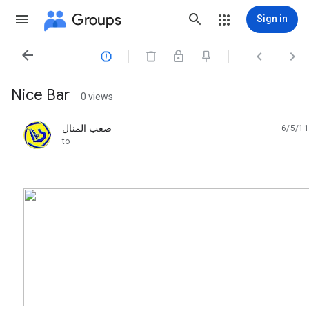
Groups
Sign in




Nice Bar
0 views
صعب المنال
6/5/11
unread,
to