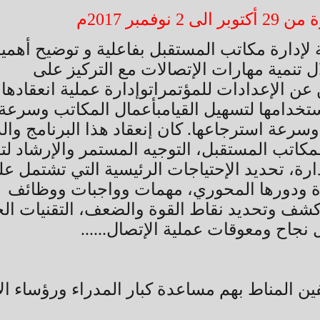
وفمبر 2017م
إدارة مكاتب المستقبل بفاعلية و توضيح أهمية
 تنمية مهارات الإتصالات مع التركيز على
ن عن الإعدادات للمؤتمراتوإدارة عملية انعقادها،
خدامها لتسهيل القيامبأعمال المكاتب وسرعة
سرعة استرجاعها. كان إنعقاد هذا البرنامج وال
 لمكاتب المستقبل، التوجيه المستمر والإرشاد ل
رة، تحديد الإحتياجات الرئيسية التي تشتمل علي
صرة ودورها المحوري، مهمات وواجبات ووظائف
، كشف وتحديد نقاط القوة والضعف، التقنيات الح
نجاح ومعوقات عملية الإتصال......
ن المناط بهم مساعدة كبار المدراء ورؤساء الإ