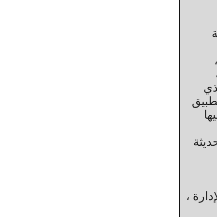
ذي
تطبيق
ها
ديثة
دارة ،