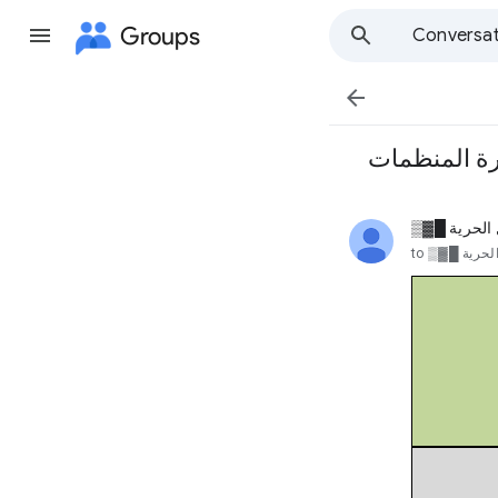
Groups
Conversat

ة المنظمات
الحرية █▓▒
unread,
لحرية █▓▒
to