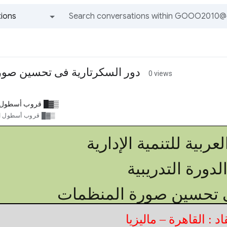
ions
All groups and messages
دور السكرتارية فى تحسين صور
0 views
▒▓█ قروب أسطول 
▒▓█ قروب أسطول ا
عربية للتنمية الإدارية
دورة التدريبية
ى تحسين صورة المنظمات
د : القاهرة – ماليزيا