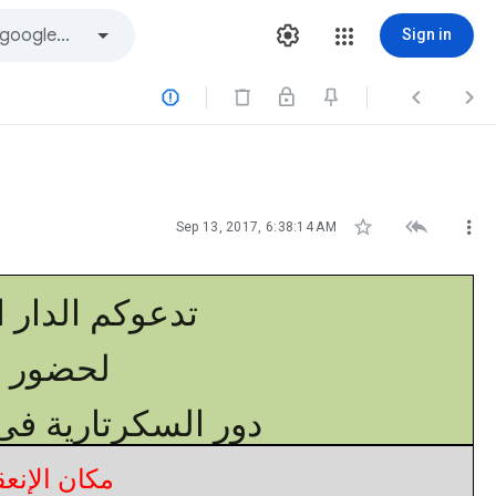
Sign in






Sep 13, 2017, 6:38:14 AM
تدعوكم الدار ال
لحضور ال
دور السكرتارية ف
مكان الإنعقا