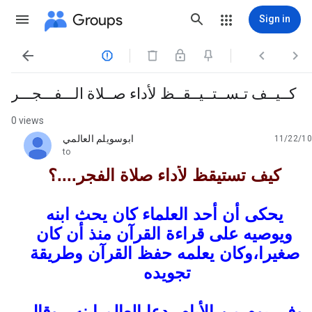
Groups
Sign in




كــيــف تـســتــيــقــظ لأداء صــلاة الـــفـــجـــر
0 views
ابوسويلم العالمي
11/22/10
unread,
to
كيف تستيقظ لأداء صلاة الفجر....؟
يحكى أن أحد العلماء كان يحث ابنه
ويوصيه على قراءة القرآن منذ أن كان
صغيرا،وكان يعلمه حفظ القرآن وطريقة
تجويده
وفي يوم من الأيام، دعا العالم ابنه ، وقال