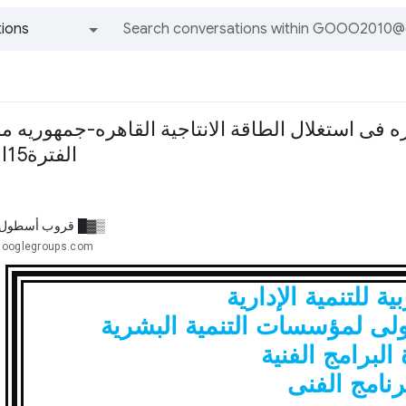
ions
All groups and messages
ره فى استغلال الطاقة الانتاجية القاهره-جمهوريه م
الفترة15الى24 فبراير2015
▒▓█ قروب أسطول 
googlegroups.com
ية للتنمية الإدارية
لدولى لمؤسسات التنمية البشرية
البرامج الفنية
رنامج الفنى