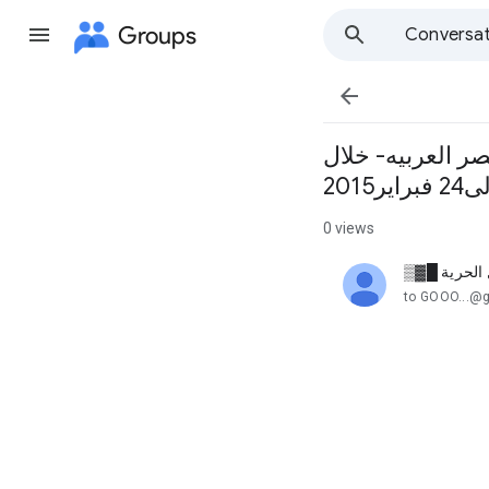
Groups
Conversat

صر العربيه- خلال
0 views
الحرية █▓▒
unread,
to GOOO...@