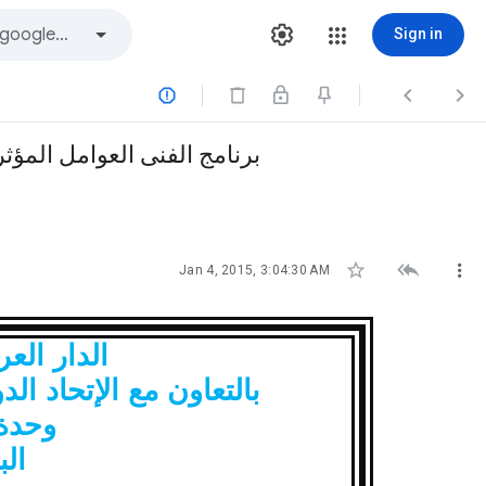
Sign in



برنامج الفنى العوامل المؤث



Jan 4, 2015, 3:04:30 AM
الدار العرب
بالتعاون مع الإتحاد ا
وحدة
الب