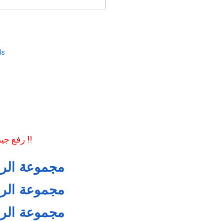
ls
رفع جيب على كفرين لكن غير !!