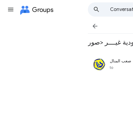
Groups
Conversat

ة غيــــر <صور
صعب المنال
unread,
to