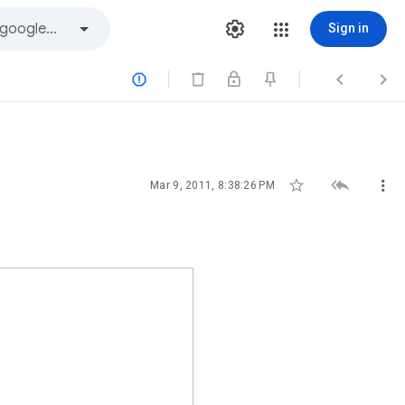
Sign in






Mar 9, 2011, 8:38:26 PM