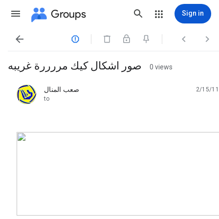
Groups
Sign in




صور اشكال كيك مررررة غريبه
0 views
صعب المنال
2/15/11
unread,
to