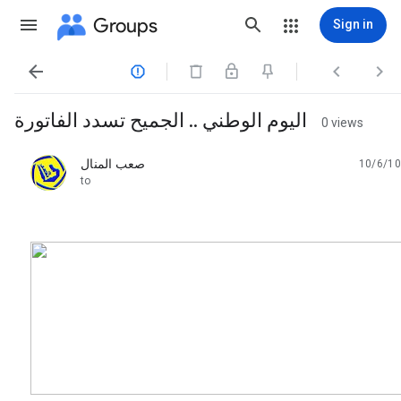
Groups
Sign in




اليوم الوطني .. الجميح تسدد الفاتورة
0 views
صعب المنال
10/6/10
unread,
to