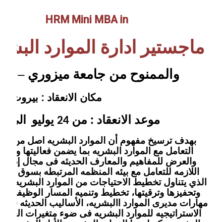
HRM
Mini MBA in
ماجستير ادارة الموارد البشر
والممنوح من جامعة ميزوري – الولا
مكان الانعقاد : بيروت - ا
موعد الانعقاد : من
يوليو
الى
2
24
بهدف ترسيخ مفهوم أن الموارد البشريه اصل من أصو
التعامل مع الموارد البشريه بما يضمن فعاليتها وتزي
والعرض للمفاهيم والمعارف الحديثه فى مجال إداره ا
اللازمه للتعامل مع بيئه المنظمه المرتبطه بسوق العمل
الذي يتناول تخطيط الاحتياجات من الموارد البشريه، ال
وتحفيزها وترقيتها، تخطيط وتنميه المسار الوظيفى للمو
مهارات مديرى الموارد االبشريه، الأساليب الحديثه فى تط
الاستراتيجيه للموارد البشريه فى ضوء متغيرات العولمه