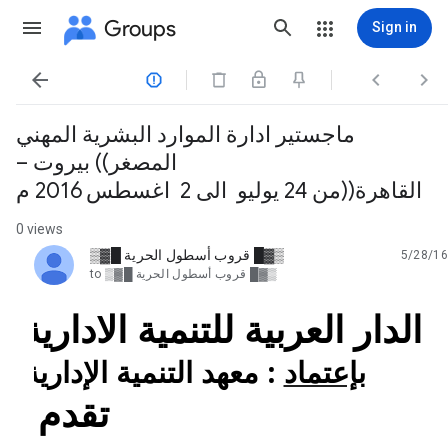
Groups
Sign in




ماجستير ادارة الموارد البشرية المهني
المصغر)) بيروت –
القاهرة((من 24 يوليو الى 2 اغسطس 2016 م
0 views
▒▓█ قروب أسطول الحرية █▓▒
5/28/16
unread,
▒▓█ قروب أسطول الحرية █▓▒
to
الدار العربية للتنمية الادارية
بإعتماد
: معهد التنمية الإدارية –
تقدم