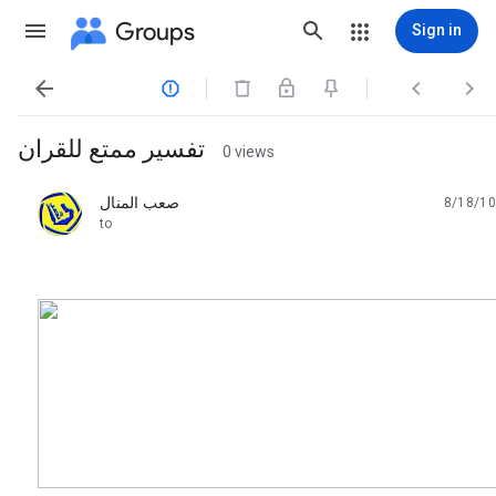
Groups
Sign in




تفسير ممتع للقران
0 views
صعب المنال
8/18/10
unread,
to