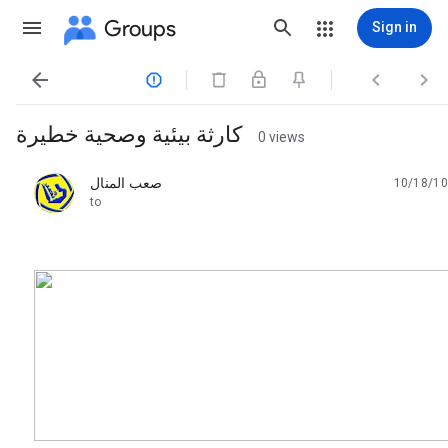
Groups
Sign in




كارثة بيئية وصحية خطيرة
0 views
صعب المنال
10/18/10
unread,
to