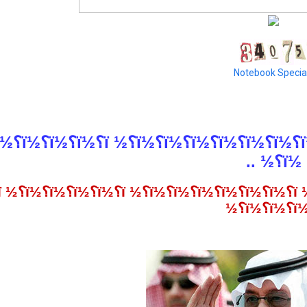
Notebook Specia
½ï؟½ ..