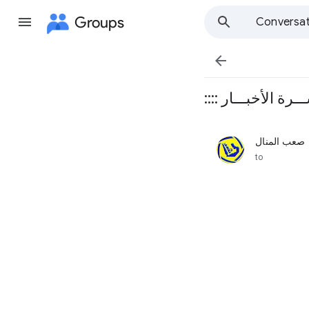
Groups
Conversat

صعب المنال
unread,
to