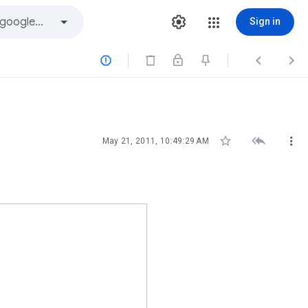
Sign in






May 21, 2011, 10:49:29 AM