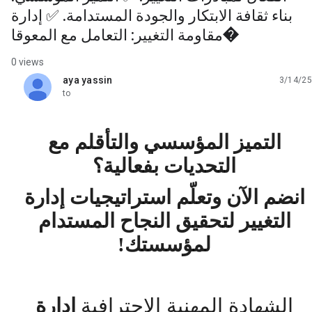
بناء ثقافة الابتكار والجودة المستدامة. ✅ إدارة
مقاومة التغيير: التعامل مع المعوقا�
0 views
aya yassin
3/14/25
unread,
to
التميز المؤسسي والتأقلم مع
التحديات بفعالية؟
انضم الآن وتعلّم استراتيجيات إدارة
التغيير لتحقيق النجاح المستدام
لمؤسستك
!
الشهادة المهنية الاحترافية
إدارة