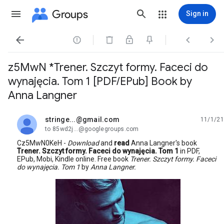
Groups
Sign in




z5MwN *Trener. Szczyt formy. Faceci do
wynajęcia. Tom 1 [PDF/EPub] Book by
Anna Langner
stringe...@gmail.com
11/1/21
unread,
to 85wd2j...@googlegroups.com
Cz5MwN0KeH -
Download
and
read
Anna Langner's book
Trener. Szczyt formy. Faceci do wynajęcia. Tom 1
in PDF,
EPub, Mobi, Kindle online. Free book
Trener. Szczyt formy. Faceci
do wynajęcia. Tom 1
by
Anna Langner.