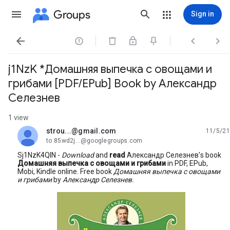
Groups
Sign in




j1NzK *Домашняя выпечка с овощами и
грибами [PDF/EPub] Book by Александр
Селезнев
1 view
strou...@gmail.com
11/5/21
unread,
to 85wd2j...@googlegroups.com
Sj1NzK4QlN -
Download
and
read
Александр Селезнев's book
Домашняя выпечка с овощами и грибами
in PDF, EPub,
Mobi, Kindle online. Free book
Домашняя выпечка с овощами
и грибами
by
Александр Селезнев.