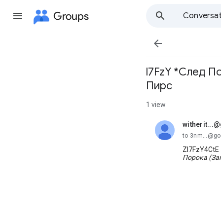
Groups
Conversat

l7FzY *След П
Пирс
1 view
witherit..
unread,
to 3nm...@g
Zl7FzY4CtE 
Порока (За