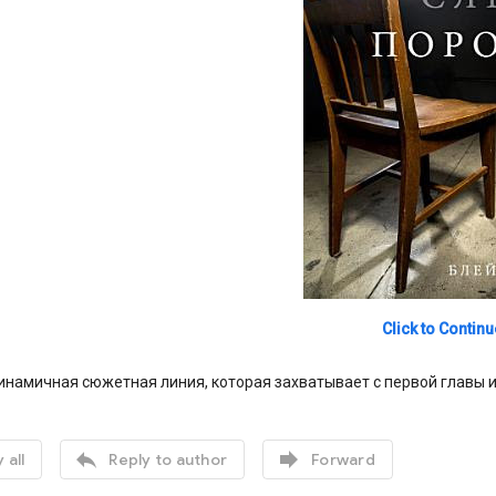
Click to Continu
инамичная сюжетная линия, которая захватывает с первой главы и н


 all
Reply to author
Forward