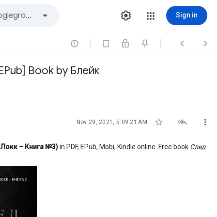
Sign in



EPub] Book by Блейк



Nov 29, 2021, 5:09:21 AM
 Локк – Книга №3)
in PDF, EPub, Mobi, Kindle online. Free book
След