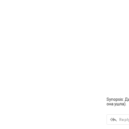
Synopsis: Д
она ушла).

Reply