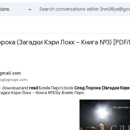
ions
All groups and messages
орока (Загадки Кэри Локк – Книга №3) [PDF/
.@gmail.com
ooglegroups.com
-
Download
and
read
Блейк Пирс's book
След Порока (Загадки Кэри
гадки Кэри Локк – Книга №3)
by
Блейк Пирс.