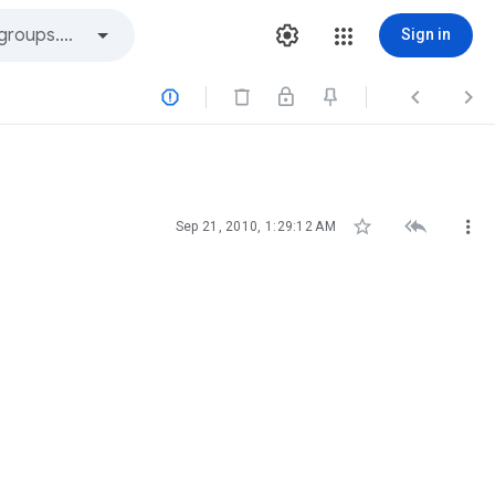
Sign in






Sep 21, 2010, 1:29:12 AM