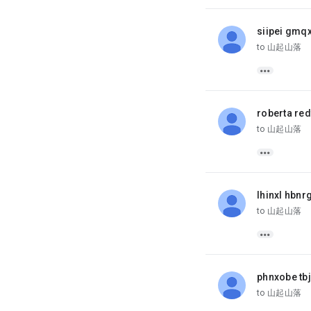
siipei gmq
unread,
to 山起山落

roberta red
unread,
to 山起山落

lhinxl hbnr
unread,
to 山起山落

phnxobe tb
unread,
to 山起山落