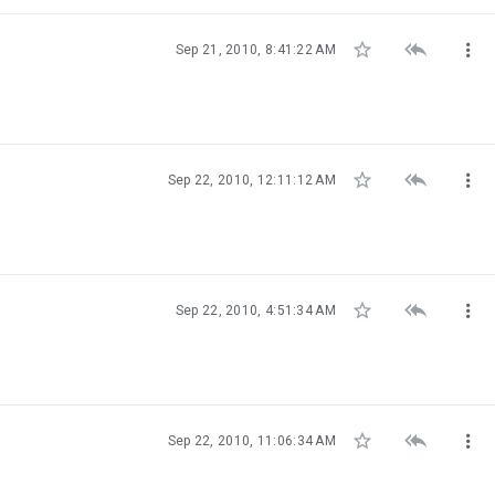



Sep 21, 2010, 8:41:22 AM



Sep 22, 2010, 12:11:12 AM



Sep 22, 2010, 4:51:34 AM



Sep 22, 2010, 11:06:34 AM