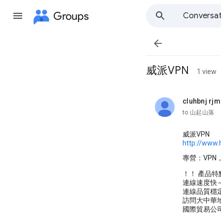
Groups
Conversat

威派VPN
1 view
cluhbnj rj
unread,
to 山起山落
威派VPN
http://www.
專營：VP
！！ 產品特
連線速度快
連線品質穩
訪問大中華
國際貿易公