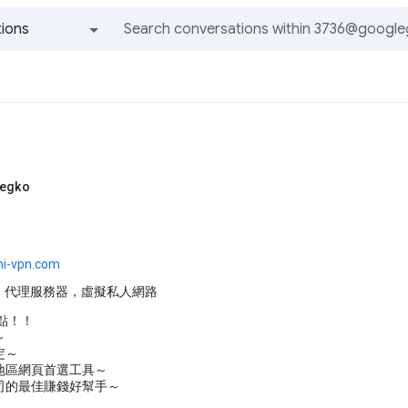
ions
All groups and messages
megko
hi-vpn.com
N，代理服務器，虛擬私人網路
點！！
～
定～
地區網頁首選工具～
司的最佳賺錢好幫手～