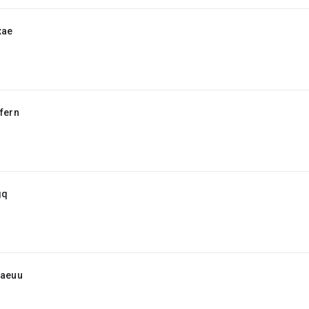
xae
fern
gq
jaeuu