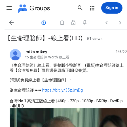
Groups
Sign in




【生命理賠師】-線上看(HD)
51 views
mika mikey
3/6/22
unread,
to 生命理賠師 Worth 線上看
《生命理賠師》線上看、完整版小鴨影音，(電影)生命理賠師線上
看【台灣版免費】而且還是原廠正版HD畫質。
(電影)免費線上看【生命理賠師】 ：
🎬 生命理賠師 ➠➠
https://bit.ly/35zJmDg
台灣 No.1 高清正版線上看 | 460p - 720p - 1080p - BRRip - DvdRip
- 4KUHD