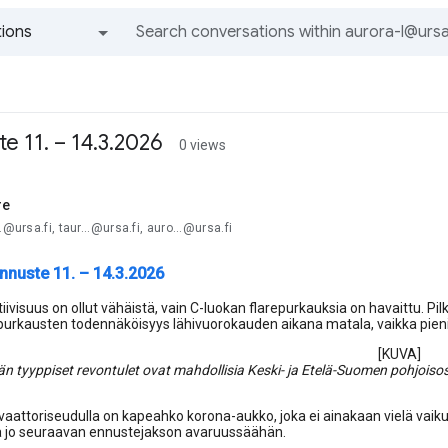
ions
All groups and messages
e 11. – 14.3.2026
0 views
re
.@ursa.fi, taur...@ursa.fi, auro...@ursa.fi
nnuste 11. – 14.3.2026
ivisuus on ollut vähäistä, vain C-luokan flarepurkauksia on havaittu. Pilk
epurkausten todennäköisyys lähivuorokauden aikana matala, vaikka pien
[KUVA]
n tyyppiset revontulet ovat mahdollisia Keski- ja Etelä-Suomen pohjoiso
aattoriseudulla on kapeahko korona-aukko, joka ei ainakaan vielä vaik
aa jo seuraavan ennustejakson avaruussäähän.