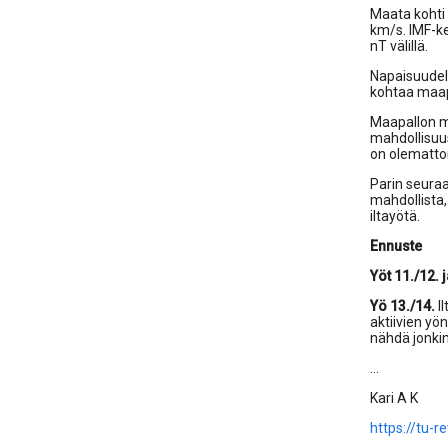
Maata kohti t
km/s. IMF-k
nT välillä.
Napaisuudelt
kohtaa maap
Maapallon m
mahdollisuu
on olemattom
Parin seura
mahdollista
iltayötä.
Ennuste
Yöt 11./12. 
Yö 13./14.
Il
aktiivien yö
nähdä jonkin
...
Kari A K
https://tu-r