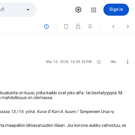
Sign in






Mar 10, 2026, 10:09:35 PM
kualueita on kuusi, jotka kaikki ovat joko alfa- tai beetatyyppiä. M-
i mahdollisuus on olemassa.
sassa 13./14. yönä. Kuva © Kari A. kuure / Tampereen Ursa ry.
uta maapallon lähiavaruuden tilaan. Jos korona-aukko vahvistuu, se