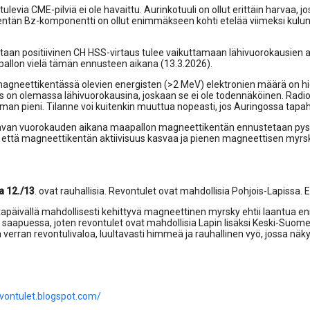
ulevia CME-pilviä ei ole havaittu. Aurinkotuuli on ollut erittäin harvaa, j
entän Bz-komponentti on ollut enimmäkseen kohti etelää viimeksi kulu
aan positiivinen CH HSS-virtaus tulee vaikuttamaan lähivuorokausien a
allon vielä tämän ennusteen aikana (13.3.2026).
agneettikentässä olevien energisten (>2 MeV) elektronien määrä on hi
s on olemassa lähivuorokausina, joskaan se ei ole todennäköinen. Radi
an pieni. Tilanne voi kuitenkin muuttua nopeasti, jos Auringossa tapa
avan vuorokauden aikana maapallon magneettikentän ennustetaan pysytt
, että magneettikentän aktiivisuus kasvaa ja pienen magneettisen myr
ja 12./13
. ovat rauhallisia. Revontulet ovat mahdollisia Pohjois-Lapissa.
tapäivällä mahdollisesti kehittyvä magneettinen myrsky ehtii laantua en
n saapuessa, joten revontulet ovat mahdollisia Lapin lisäksi Keski-Suo
 verran revontulivaloa, luultavasti himmeä ja rauhallinen vyö, jossa nä
evontulet.blogspot.com/