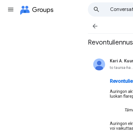
Groups
Conversat

Revontuliennust
Kari A. Kuu
unread,
to taursa-ha..
Revontulie
Auringon akti
luokan flar
Tämä
Auringon ekv
voi vaikutt