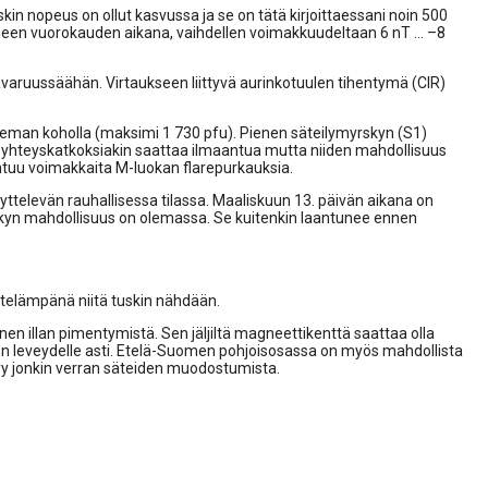
oskin nopeus on ollut kasvussa ja se on tätä kirjoittaessani noin 500
neen vuorokauden aikana, vaihdellen voimakkuudeltaan 6 nT … –8
varuussäähän. Virtaukseen liittyvä aurinkotuulen tihentymä (CIR)
eman koholla (maksimi 1 730 pfu). Pienen säteilymyrskyn (S1)
oyhteyskatkoksiakin saattaa ilmaantua mutta niiden mahdollisuus
htuu voimakkaita M-luokan flarepurkauksia.
elevän rauhallisessa tilassa. Maaliskuun 13. päivän aikana on
skyn mahdollisuus on olemassa. Se kuitenkin laantunee ennen
 Etelämpänä niitä tuskin nähdään.
nen illan pimentymistä. Sen jäljiltä magneettikenttä saattaa olla
men leveydelle asti. Etelä-Suomen pohjoisosassa on myös mahdollista
kyy jonkin verran säteiden muodostumista.